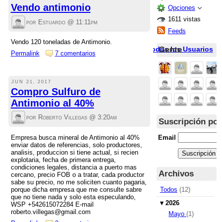
Vendo antimonio
Opciones
1611 vistas
por Estuardo @
11:11pm
Feeds
Vendo 120 toneladas de Antimonio.
Gente
Todos los Usuarios
Permalink
7 comentarios
JUN 21, 2017
Compro Sulfuro de
Antimonio al 40%
por Roberto Villegas @
3:20am
Suscripción por
Empresa busca mineral de Antimonio al 40%
Email
enviar datos de referencias, solo productores,
analisis, produccion si tiene actual, si recien
explotaria, fecha de primera entrega,
condiciones legales, distancia a puerto mas
Archivos
cercano, precio FOB o a tratar, cada productor
sabe su precio, no me soliciten cuanto pagaria,
porque dicha empresa que me consulte sabre
Todos
(12)
que no tiene nada y solo esta especulando,
▾
2026
WSP +542615072284 E-mail
roberto.villegas@gmail.com
Mayo
(1)